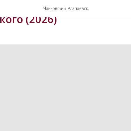
 экскурсовода Дома-муз
Чайковский. Алапаевск
ого (2026)