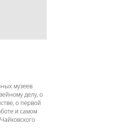
зных музеев
ейному делу, о
стве, о первой
аботе и самом
 Чайковского