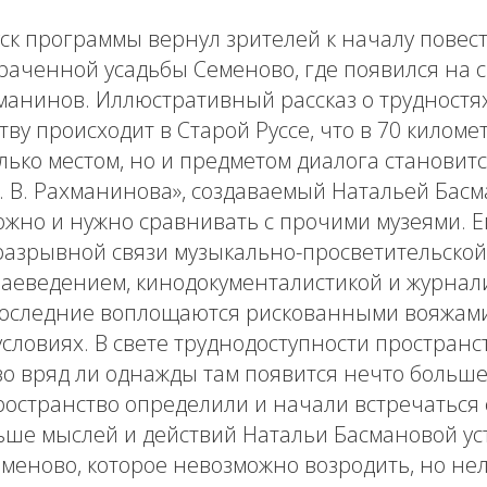
к программы вернул зрителей к началу повест
раченной усадьбы Семеново, где появился на с
анинов. Иллюстративный рассказ о трудностях
тву происходит в Старой Руссе, что в 70 киломе
лько местом, но и предметом диалога становитс
. В. Рахманинова», создаваемый Натальей Басм
ожно и нужно сравнивать с прочими музеями. Е
разрывной связи музыкально-просветительской
раеведением, кинодокументалистикой и журнал
последние воплощаются рискованными вояжам
словиях. В свете труднодоступности пространс
о вряд ли однажды там появится нечто больше
пространство определили и начали встречаться с
ьше мыслей и действий Натальи Басмановой ус
меново, которое невозможно возродить, но нел