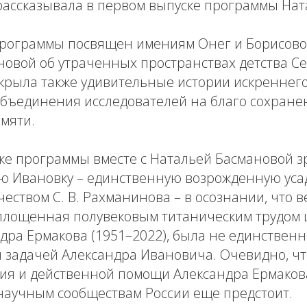
рассказывала в первом выпуске программы Нат
программы посвящен имениям Онег и Борисово.
новой об утраченных пространствах детства С
крыла также удивительные истории искреннего
объединения исследователей на благо сохране
мяти.
ке программы вместе с Натальей Басмановой з
ю Ивановку – единственную возрожденную уса
чеством С. В. Рахманинова – в осознании, что в
площенная полувековым титаническим трудом
дра Ермакова (1951–2022), была не единствен
 задачей Александра Ивановича. Очевидно, ч
ия и действенной помощи Александра Ермаков
 научным сообществам России еще предстоит.