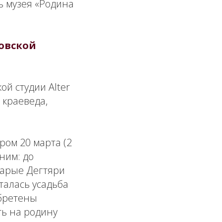
ь музея «Родина
овской
й студии Alter
 краеведа,
ом 20 марта (2
ним: до
тарые Дегтяри
талась усадьба
обретены
ть на родину