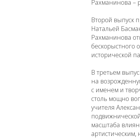
Рахманинова – 
Второй выпуск 
Натальей Басма
Рахманинова от
бескорыстного 
исторической па
В третьем выпус
на возрожденну
с именем и твор
столь мощно во
учителя Алексан
подвижнической
масштаба влиян
артистическим,