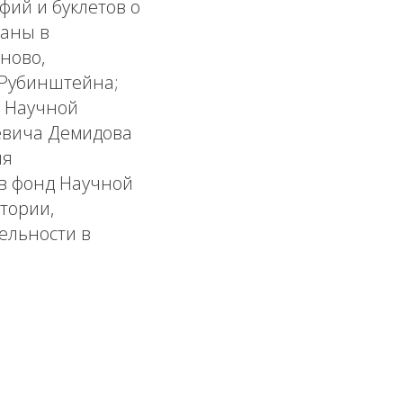
ий и буклетов о
даны в
ново,
 Рубинштейна;
д Научной
ьевича Демидова
ия
 в фонд Научной
тории,
ельности в