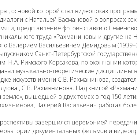
а , основой которой стал видеопоказ программ
диалоги с Натальей Басмановой о вопросах со
мяти, представление фотовыставки о Семеново,
уникального труда «Рахманиновы и другие на 
ого Валерием Васильевичем Демидовым (1939–2
выпускником Санкт-Петербургской государствен
м. Н.А. Римского-Корсакова, по окончании кото
давал музыкально-теоретические дисциплины 
дже искусств имени С.В. Рахманинова, создател
 Лядова , С.В. Рахманинова. Над книгой «Рахма
 земле», вышедшей в двух томах в год 150-лети
ахманинова, Валерий Васильевич работал боле
троспективы завершился церемонией передачи
серватории документальных фильмов и видеоп