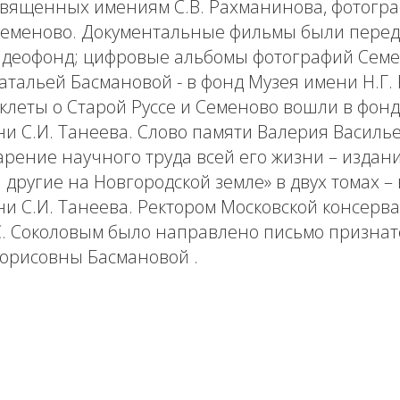
священных имениям С.В. Рахманинова, фотограф
 Семеново. Документальные фильмы были пере
идеофонд; цифровые альбомы фотографий Семе
тальей Басмановой - в фонд Музея имени Н.Г.
клеты о Старой Руссе и Семеново вошли в фон
ни С.И. Танеева. Слово памяти Валерия Васил
рение научного труда всей его жизни – издан
другие на Новгородской земле» в двух томах –
и С.И. Танеева. Ректором Московской консерва
С. Соколовым было направлено письмо признат
Борисовны Басмановой .