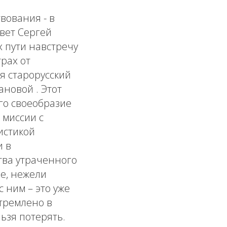
вования - в
вет Сергей
 пути навстречу
трах от
я старорусский
ановой . Этот
го своеобразие
 миссии с
истикой
и в
тва утраченного
е, нежели
 ним – это уже
тремлено в
ьзя потерять.