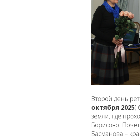
Второй день ре
октября 2025
)
земли, где прох
Борисово. Поче
Басманова – кра