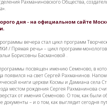
тделения Рахманиновского Общества, создател
а».
орого дня - на официальном сайте Моск
и
.
ограммы вечера стал цикл программ Творческо
И / Прямая речь» – цикл программ-монологов
альи Борисовны Басмановой .
программы посвящен имению Семеново, в котор
да появился на свет Сергей Рахманинов. Напом
ической книги церкви Космы и Дамиана села С
езда местом рождения Сергея Рахманинова счи
0 верстах от имения Семеново. О том, как были 
документы – и о том, как выглядит сегодня пу