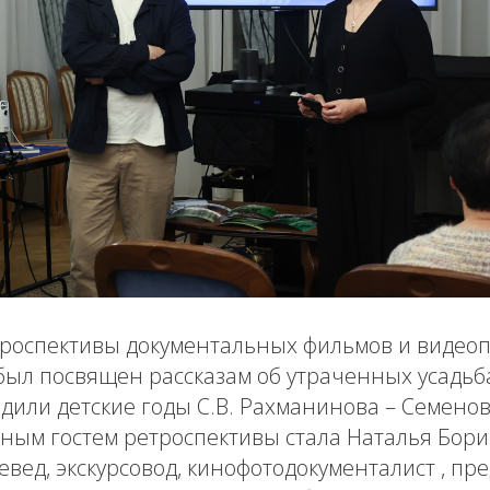
троспективы документальных фильмов и видеоп
 был посвящен рассказам об утраченных усадьб
одили детские годы С.В. Рахманинова – Семеново
тным гостем ретроспективы стала Наталья Бор
евед, экскурсовод, кинофотодокументалист , пр