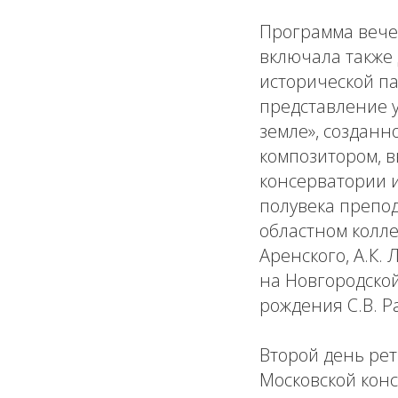
Программа вечер
включала также 
исторической па
представление 
земле», созданн
композитором, 
консерватории и
полувека препо
областном колле
Аренского, А.К.
на Новгородской
рождения С.В. Р
Второй день ре
Московской кон