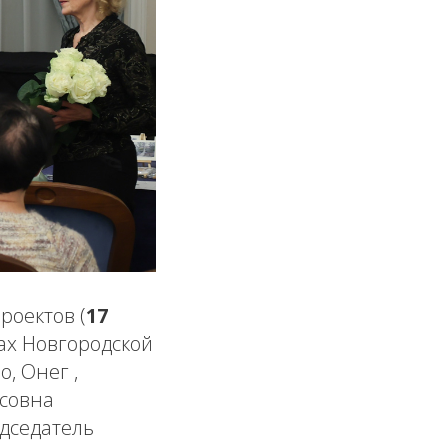
роектов (
17
ах Новгородской
, Онег ,
исовна
едседатель