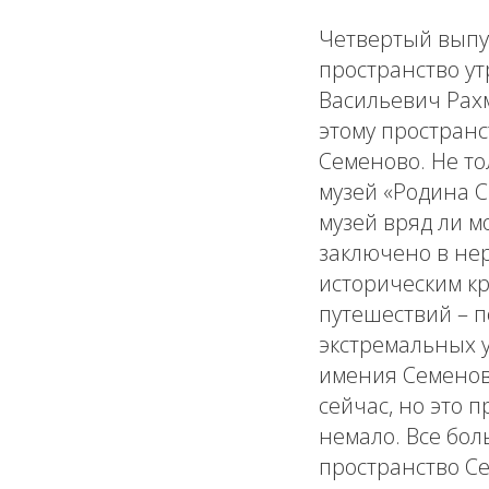
Четвертый выпус
пространство ут
Васильевич Рахм
этому пространс
Семеново. Не то
музей «Родина С
музей вряд ли м
заключено в не
историческим к
путешествий – 
экстремальных у
имения Семенов
сейчас, но это 
немало. Все бол
пространство Се