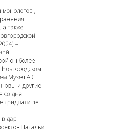
-монологов ,
хранения
 а также
Новгородской
024) –
ной
рой он более
в Новгородском
ем Музея А.С.
ниновы и другие
я со дня
е тридцати лет.
 в дар
роектов Натальи