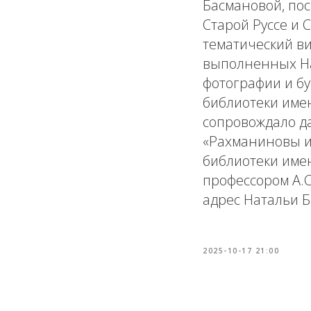
Басмановой, по
Старой Руссе и
тематический в
выполненныx На
фотографии и бу
библиотеки име
сопровождало да
«Рахманиновы и 
библиотеки имен
профессором А.
адрес Натальи 
2025-10-17 21:00