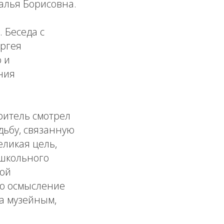
алья Борисовна.
 Беседа с
ергея
 и
ния
ритель смотрел
дьбу, связанную
еликая цель,
 школьного
ной
то осмысление
а музейным,