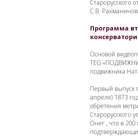
Старорусского о
С.В. Рахманинов
Программа вт
консерватори
Основой видеопр
TEG «ПОДВИЖНИК
подвижника Нат
Первый выпуск 
апреля) 1873 го
обретения метр
Старорусского у
Онег , что в 20
подтверждающие 